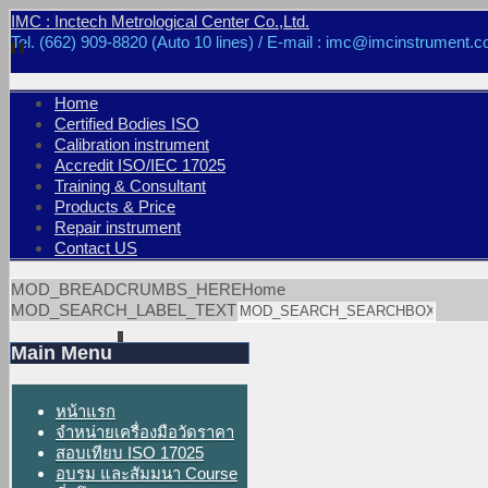
IMC : Inctech Metrological Center Co.,Ltd.
Tel. (662) 909-8820 (Auto 10 lines) / E-mail : imc@imcinstrument.c
Home
Certified Bodies ISO
Calibration instrument
Accredit ISO/IEC 17025
Training & Consultant
Products & Price
Repair instrument
Contact US
MOD_BREADCRUMBS_HERE
Home
MOD_SEARCH_LABEL_TEXT
Main Menu
หน้าแรก
จำหน่ายเครื่องมือวัดราคา
สอบเทียบ ISO 17025
อบรม และสัมมนา Course