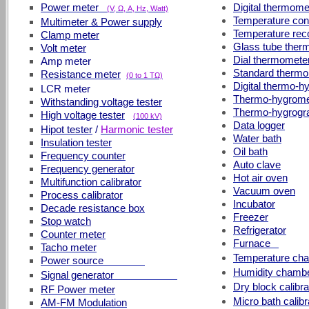
Power meter
Digital thermome
(V, Ω, A, Hz, Watt)
Temperature cont
Multimeter & Power supply
Temperature rec
Clamp meter
Glass tube ther
Volt meter
Dial thermomete
Amp meter
Standard therm
Resistance meter
(0 to 1 TΩ)
Digital thermo-h
LCR meter
Thermo-hygrome
Withstanding voltage tester
Thermo-hygrogr
High voltage tester
(100 kV)
Data logger
Hipot tester
/
Harmonic tester
Water bath
Insulation tester
Oil bath
Frequency counter
Auto clave
Frequency generator
Hot air oven
Multifunction calibrator
Vacuum oven
Process calibrator
Incubator
Decade resistance box
Freezer
Stop watch
Refrigerator
Counter meter
Furnace
Tacho meter
Temperature c
Power source
Humidity ch
Signal generator
Dry block cali
RF Power meter
Micro bath cali
AM-FM Modulation