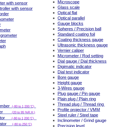
Microscope
ter with sensor
Glass scale
roller with sensor
Optical flat
order
Optical parallel
mometer
Gauge blocks
r
Spheres / Precision ball
ometer
Standard coating foil
ygrometer
Coating thickness gauge
ter
Ultrasonic thickness gauge
aph
Vernier caliper
Micrometer / Rod setting
Dial gauge / Dial thickness
Digimatic indicator
Dial test indicator
Bore gauge
Height gauge
3-Wires gauge
Plug gauge / Pin gauge
Plain plug / Plain ring
Thread plug / Thread ring
hamber
(-80 to 1,200 'C)
Profile projector / VMM
amber
(20 to 95 %R.H.)
Steel ruler / Steel tape
brator
(-80 to 1,200 '
C)
Inclinometer / Grind gauge
brator
(-80 to 250 '
C)
Precision level