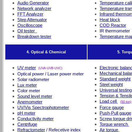
Audio Generator
Temperature cali
Network analyzer
Temperature tran
FFT Analyzer
Infrared thermo
Step Attenuator
Heat block
Oscilloscope
COD Reactor
Oil tester
IR thermometer
Breakdown tester
Temperature ma
4. Optical & Chemical
5. Torq
UV meter
Electronic balan
(UVA-UVB-UVC)
Mechanical bala
Optical power / Laser power meter
Standard weight
Solar radiometer
Steel weight
Lux meter
Universal testi
Color meter
Tension & Tensil
Sound level meter
Load cell
Anemometer
(50 ton)
UV/Vis Spectrophotometer
Force gauge
pH meter
Push-Pull gauge
Conductivity meter
Screw torque dri
Centrifuge
Torque wrench
Refractometer
/ Refecetive index
Air torque