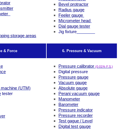
brator
Bevel protractor
smitter
Radius gauge
meter
Feeler gauge
Micrometer head
Dial gauge tester
Jig fixture
pping
storage areas
ue & Force
6. Pressure & Vacuum
ce
Pressure calibrator
(0.01% F.S.)
nce
Digital pressure
Pressure gauge
Vacuum gauge
ng machine (UTM)
Absolute gauge
e
tester
Perani vacuum gauge
Manometer
Barometer
Pressure indicator
Pressure recorder
ver
Test gague / Level
Digital test gauge