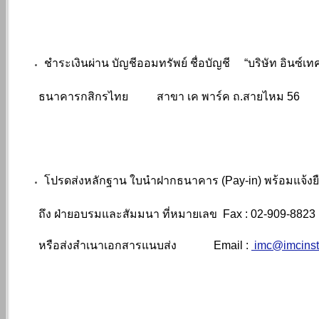
ชำระเงินผ่าน บัญชีออมทรัพย์ ชื่อบัญชี
“
บริษัท อินซ์เ
ธนาคารกสิกรไทย สาขา เค พาร์ค ถ.สายไหม 56 เลขท
โปรดส่งหลักฐาน ใบนำฝากธนาคาร (Pay-in) พร้อมแจ้งยื
ถึง ฝ่ายอบรมและสัมมนา ที่หมายเลข Fax : 02-909-8823
หรือส่งสำเนาเอกสารแนบส่
ง
Email :
imc@imcins