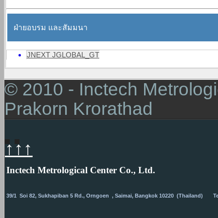
ฝ่ายอบรม และสัมมนา
JNEXT JGLOBAL_GT
© 2010 - Inctech Metrologic
Prakorn Krorathad
↑↑↑
I
nctech Metrological Center Co., Ltd.
39/1 Soi 82, Sukhapiban 5 Rd., Orngoen , Saimai, Bangkok
10220 (Thailand) Tel.