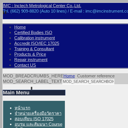
IMC : Inctech Metrological Center Co.,Ltd.
Tel. (662) 909-8820 (Auto 10 lines) / E-mail : imc@imcinstrument.c
Home
Certified Bodies ISO
Calibration instrument
Accredit ISO/IEC 17025
Training & Consultant
Products & Price
Repair instrument
Contact US
MOD_BREADCRUMBS_HERE
Home
Customer reference
MOD_SEARCH_LABEL_TEXT
Main Menu
หน้าแรก
จำหน่ายเครื่องมือวัดราคา
สอบเทียบ ISO 17025
อบรม และสัมมนา Course