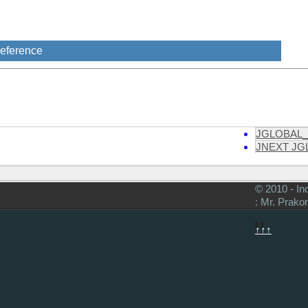
eference
JGLOBAL_
JNEXT JG
© 2010 - In
: Mr. Prako
↑↑↑