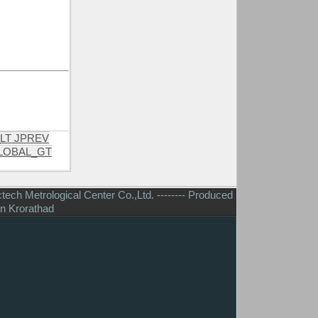
LT JPREV
LOBAL_GT
ctech Metrological Center Co.,Ltd. -------- Produced
rn Krorathad