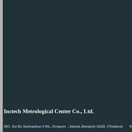
I
nctech Metrological Center Co., Ltd.
39/1 Soi 82, Sukhapiban 5 Rd., Orngoen , Saimai, Bangkok
10220 (Thailand) Tel.