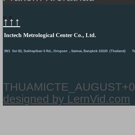
↑↑↑
I
nctech Metrological Center Co., Ltd.
39/1 Soi 82, Sukhapiban 5 Rd., Orngoen , Saimai, Bangkok
10220 (Thailand) Tel.
THUAMICTE_AUGUST+0
designed by LernVid.com