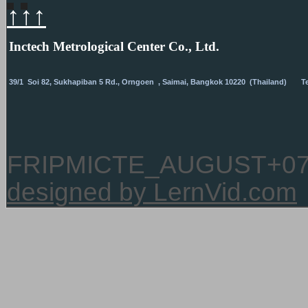
↑↑↑
I
nctech Metrological Center Co., Ltd.
39/1 Soi 82, Sukhapiban 5 Rd., Orngoen , Saimai, Bangkok
10220 (Thailand) Tel.
FRIPMICTE_AUGUST+0
designed by LernVid.com