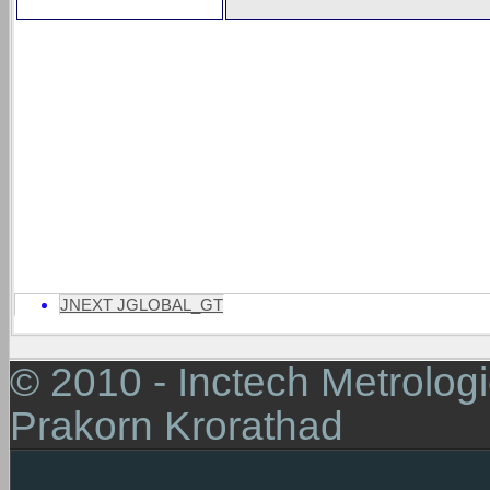
Temperature mapping
เป็นการวัดเพื่อหาค่าความแตกต่างของอุณห
สำคัญอย่างยิ่งในการทำงานเนื่องจากการทำ
Temperature mapping
จะเป็นการทดสอบว่าอุปกรณ์ และวัตถุดิบใน
Temperature mapping
จะต้องทำการกำหนด
Protocol
ในการปฏิบัติงานเพื่อให้ถูกต้อง และตรงกับลักษณะของพื้
มาตรฐานที่สากลให้การยอมรับในวิธีการ, ราคา,
Validation, Qualification, ห้องเก็บวัตุดิบ, รถขนส่งสินค้า, ห้องเย็น,
Health Organization, guidelines, รับทำ, equipment, report, รายงาน
JNEXT JGLOBAL_GT
© 2010 - Inctech Metrologic
Prakorn Krorathad