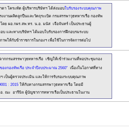
าดา โคระทัต
ผู้บริหารบริษัทฯ
ได้ส่งมอบ
ใบ
รับรองระบบคุณภาพ
โรงงานผลิตลูกปืน
และวัตถุระเบิด กรมสรรพาวุธทหารเรือ กองทัพ
อ โดย ผอ.กผร.สพ.ทร.
น.อ. มนัส เจือจันทร์ เป็นประธานผู้
อบ และทางบริษัทฯ ได้
มอบใบรับรอง
การฝึกอบรมระบบ
ภาพให้กับข้าราชการในกองฯ เพื่อใช้ในการจัดการต่อไป
ติจากกรมสรรพาวุธทหารเรือ เชิญให้เข้าร่วมงาน
ที่หอประชุมกอง
้ของกองทัพเรือ ประจำปีงบประมาณ 2560
"
เนื่องในโอกาศที่ทาง
ัทฯ เป็นผู้ตรวจประเมิน และให้การรับรองระบบคุณภาพ
9001 : 2015
ให้กับทางกรมสรรพาวุธทหารเรือ
โดยมี
.อ. ณะ อารีนิจ ผู้บัญชาการทหารเรือเป็นประธานในงาน