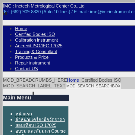
IMC : Inctech Metrological Center Co.,Ltd.
Tel. (662) 909-8820 (Auto 10 lines) / E-mail : imc@imcinstrument.c
Home
Certified Bodies ISO
Calibration instrument
Accredit ISO/IEC 17025
Training & Consultant
Products & Price
Repair instrument
Contact US
MOD_BREADCRUMBS_HERE
Home
Certified Bodies ISO
MOD_SEARCH_LABEL_TEXT
Main Menu
หน้าแรก
จำหน่ายเครื่องมือวัดราคา
สอบเทียบ ISO 17025
อบรม และสัมมนา Course