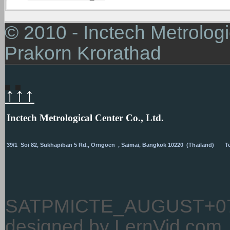
© 2010 - Inctech Metrologic
Prakorn Krorathad
↑↑↑
I
nctech Metrological Center Co., Ltd.
39/1 Soi 82, Sukhapiban 5 Rd., Orngoen , Saimai, Bangkok
10220 (Thailand) Tel.
SATPMICTE_AUGUST+0
designed by LernVid.com