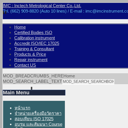
IMC : Inctech Metrological Center Co.,Ltd.
Tel. (662) 909-8820 (Auto 10 lines) / E-mail : imc@imcinstrument.c
Home
Certified Bodies ISO
Calibration instrument
Accredit ISO/IEC 17025
Training & Consultant
Products & Price
Repair instrument
Contact US
MOD_BREADCRUMBS_HERE
Home
MOD_SEARCH_LABEL_TEXT
Main Menu
หน้าแรก
จำหน่ายเครื่องมือวัดราคา
สอบเทียบ ISO 17025
อบรม และสัมมนา Course